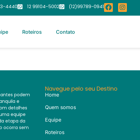
23-4440
12 99104-5002
(12)99789-0941
ipe
Roteiros
Contato
Navegue pelo seu Destino
ajantes podem
Home
anquila e
Quem somos
com detalhes
i uma equipe
Equipe
da etapa da
do ocorra sem
Roteiros