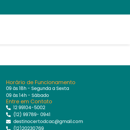
Horário de Funcionamento
09 às 18h - Segunda a Sexta
09 às 14h - Sábado
Entre em Contato
12 99104-5002
(12) 99789- 0941
destinocertodcac@gmail.com
(12)20230769