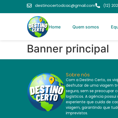
destinocertodcac@gmail.com
(12) 20
Home
Quem somos
Equ
Banner principal
Sobre nós
Com a Destino Certo, os vi
desfrutar de uma viagem tr
segura, sem se preocupar 
logísticos. A agência possu
experiente que cuida de ca
viagem, garantindo que tu
imprevistos.