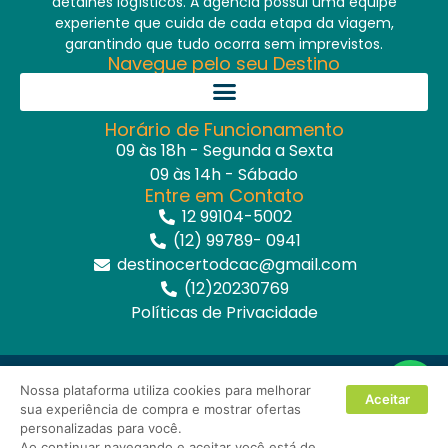
detalhes logísticos. A agência possui uma equipe
experiente que cuida de cada etapa da viagem,
garantindo que tudo ocorra sem imprevistos.
Navegue pelo seu Destino
Horário de Funcionamento
09 às 18h - Segunda a Sexta
09 às 14h - Sábado
Entre em Contato
12 99104-5002
(12) 99789- 0941
destinocertodcac@gmail.com
(12)20230769
Políticas de Privacidade
Destino Certo – CNPJ: 33374306000167 – Todos os
Nossa plataforma utiliza cookies para melhorar
Direitos Reservados. 2024 –
MIDIASIM Criação e
Aceitar
sua experiência de compra e mostrar ofertas
Soluções Web
personalizadas para você.
Ao continuar navegando e aceitar você está de