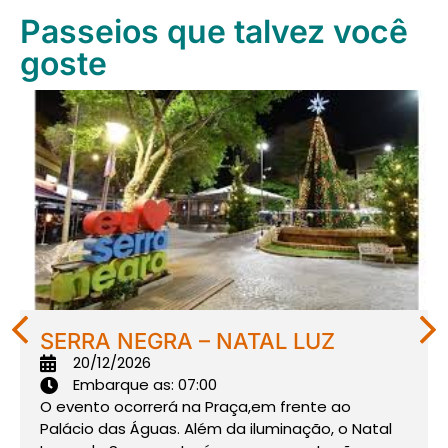
Passeios que talvez você
goste
BALNEÁRIO CAMBURIÚ – SC
25/04/2026
Embarque as: 21:30
Em BC, você sobe de bondinho no Parque
Unipraias e desce nas águas cristalinas de