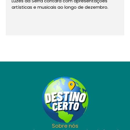
Laranjeiras.
Depois, roda na FG Big Wheel e vê
a cidade inteira.
Sobre nós