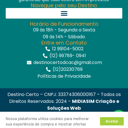
Navegue pelo seu Destino
Horário de Funcionamento
09 às 18h - Segunda a Sexta
09 às 14h - Sábado
Entre em Contato
12 99104-5002
(12) 99789- 0941
destinocertodcac@gmail.com
(12)20230769
Políticas de Privacidade
Destino Certo – CNPJ: 33374306000167 – Todos os
Direitos Reservados. 2024 –
MIDIASIM Criação e
Soluções Web
Nossa plataforma utiliza cookies para melhorar
Aceitar
sua experiência de compra e mostrar ofertas